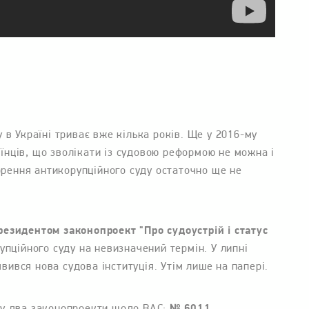
 в Україні триває вже кілька років. Ще у 2016-му
нців, що зволікати із судовою реформою не можна і
ворення антикорупційного суду остаточно ще не
езидентом законопроект "Про судоустрій і статус
упційного суду на невизначений термін. У липні
явився нова судова інституція. Утім лише на папері.
у два законопроекти щодо ВАС:
№ 6011