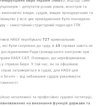
нтикорупційне бюро України (НАБУ).
Відтоді саме
ціонерів – депутатів різних рівнів, міністрів та
ів виконавчої влади, суддів, вищих прокурорських та
рівництво у всіх цих провадженнях було покладено
уру – самостійний структурний підрозділ ГПУ.
ктивів НАБУ перебувало
727
кримінальних
які були скеровані до суду, в
49
справах навіть не
із дослідженнями Ради громадського контролю при
 справи НАБУ-САП. Очевидно, що нереформована
 у справах Бюро. У той час, як за офіційною
 справ затримуються в судах, для НАБУ цей
те безліч – від небажання суддів ухвалювати
нтаженості.
 дійсно незалежної та професійної судової інституції,
уповноважених на виконання функцій держави та