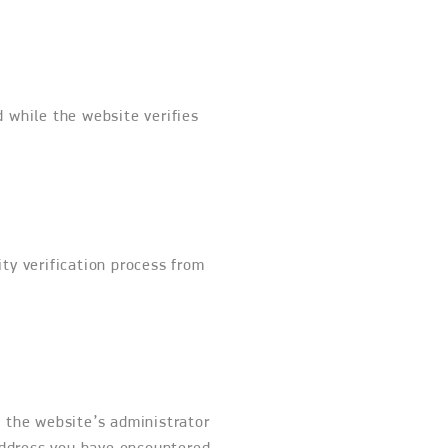
d while the website verifies
ity verification process from
 the website’s administrator
 address you have encountered