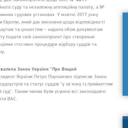
ного суду та незалежну апеляційну палату, а №
чинних судових установах. У жовтні 2017 року
и Європи, який дає висновки щодо відповідності
дартам та цінностям – надала обом документам
ту подати свій законопроект про створення
ціями стосовно процедури відбору суддів та
ну.
хвалила Закон України "Про Вищий
зидент України Петро Порошенко підписав Закон
судоустрій та статус суддів "у зв'язку із прийняттям
 суд". Таким чином були усунені всі законодавчі
оти ВАС.