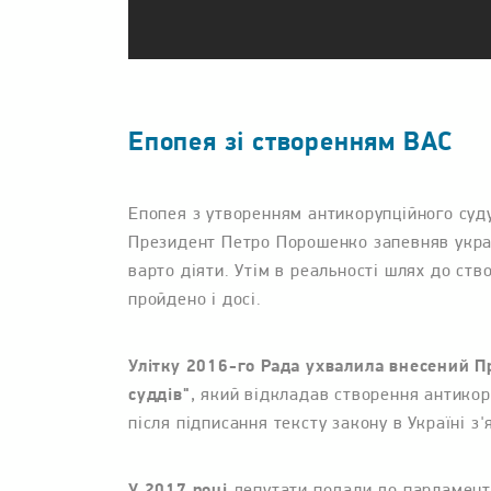
Епопея зі створенням ВАС
Епопея з утворенням антикорупційного суду
Президент Петро Порошенко запевняв украї
варто діяти. Утім в реальності шлях до ст
пройдено і досі.
Улітку 2016-го Рада ухвалила внесений Пр
суддів"
, який відкладав створення антикор
після підписання тексту закону в Україні з'
У 2017 році
депутати подали до парламент