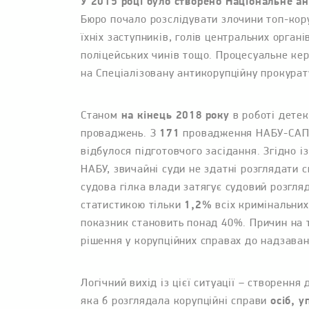
У 2015 році було створено Національне а
Бюро почало розслідувати злочини топ-коруп
їхніх заступників, голів центральних орган
поліцейських чинів тощо. Процесуальне ке
на Спеціалізовану антикорупційну прокурат
Станом
на кінець 2018 року
в роботі дете
проваджень. З
171
провадження НАБУ-САП, 
відбулося підготовчого засідання. Згідно 
НАБУ, звичайні суди не здатні розглядати
судова гілка влади затягує судовий розгляд
статистикою тільки
1,2%
всіх кримінальних
показник становить понад 40%. Причин на 
рішення у корупційних справах до надзава
Логічний вихід із цієї ситуації – створення
яка б розглядала корупційні справи
осіб, 